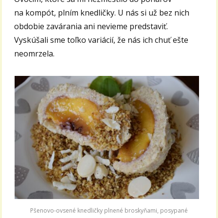
na kompót, plním knedličky. U nás si už bez nich
obdobie zavárania ani nevieme predstaviť.
Vyskúšali sme toľko variácií, že nás ich chuť ešte
neomrzela.
Pšenovo-ovsené knedličky plnené broskyňami, posypané