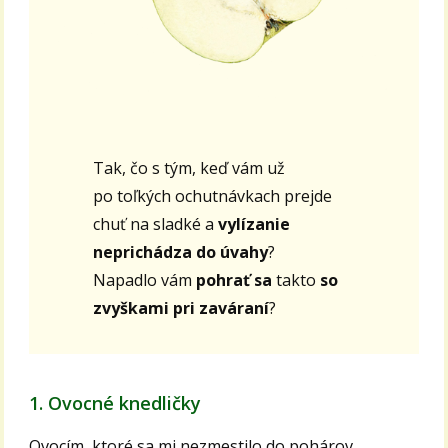
Tak, čo s tým, keď vám už
po toľkých ochutnávkach prejde
chuť na sladké a
vylízanie
neprichádza do úvahy
?
Napadlo vám
pohrať sa
takto
so
zvyškami pri zaváraní
?
1. Ovocné knedličky
Ovocím, ktoré sa mi nezmestilo do pohárov