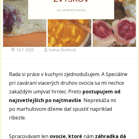
14.7. 2025
Ivana Ďurtová
Rada si práce v kuchyni zjednodušujem. A špeciálne
pri zaváraní viacerých druhov ovocia sa mi nechce
zakaždým umývať hrniec. Preto
postupujem od
najsvetlejších po najtmavšie
. Neprekáža mi
po marhuľovom džeme dať spustiť napríklad
ríbezle.
Spracovávam len
ovocie
,
ktoré
nám
záhradka dá