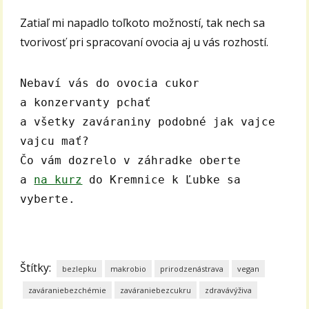
Zatiaľ mi napadlo toľkoto možností, tak nech sa
tvorivosť pri spracovaní ovocia aj u vás rozhostí.
Nebaví vás do ovocia cukor 
a konzervanty pchať
a všetky zaváraniny podobné jak vajce 
vajcu mať?
Čo vám dozrelo v záhradke oberte
a 
na kurz
 do Kremnice k Ľubke sa 
vyberte.
Štítky:
bezlepku
makrobio
prirodzenástrava
vegan
zaváraniebezchémie
zaváraniebezcukru
zdravávýživa