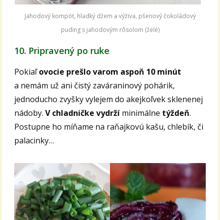
Jahodový kompót, hladký džem a výživa, pšenový čokoládový
puding s jahodovým rôsolom (želé)
10. Pripravený po ruke
Pokiaľ
ovocie prešlo varom aspoň 10 minút
a nemám už ani čistý zaváraninový pohárik,
jednoducho zvyšky vylejem do akejkoľvek sklenenej
nádoby.
V chladničke vydrží
minimálne
týždeň
.
Postupne ho míňame na raňajkovú kašu, chlebík, či
palacinky…