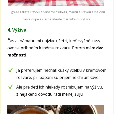
Egreše zaliate šťavou z červených ríbezlí, marhule šťavou z melónu
cantaloupe a čierne ríbezle marhuľovou výživou
4. Výživa
Čas aj námahu mi najviac ušetrí, keď zvyšné kusy
ovocia prihodím k inému rozvaru. Potom mám
dve
možnosti
.
Ja preferujem nechať kúsky vcelku v krémovom
rozvare, pri papaní sú príjemne chrumkavé.
Ale pre deti ich niekedy rozmixujem na výživu,
z nejakého dôvodu radi menej žujú.