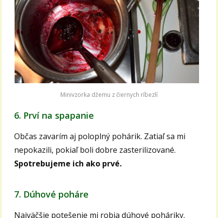
Minivzorka džemu z čiernych ríbezlí
6. Prví na spapanie
Občas zavarím aj poloplný pohárik. Zatiaľ sa mi
nepokazili, pokiaľ boli dobre zasterilizované.
Spotrebujeme ich ako prvé.
7. Dúhové poháre
Najväčšie potešenie mi robia dúhové poháriky.