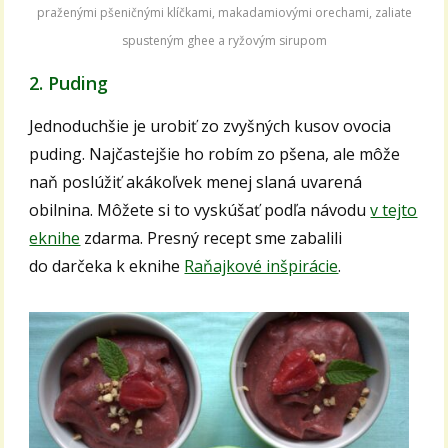
praženými pšeničnými klíčkami, makadamiovými orechami, zaliate
spusteným ghee a ryžovým sirupom
2. Puding
Jednoduchšie je urobiť zo zvyšných kusov ovocia
puding. Najčastejšie ho robím zo pšena, ale môže
naň poslúžiť akákoľvek menej slaná uvarená
obilnina. Môžete si to vyskúšať podľa návodu
v tejto
eknihe
zdarma. Presný recept sme zabalili
do darčeka k eknihe
Raňajkové inšpirácie
.