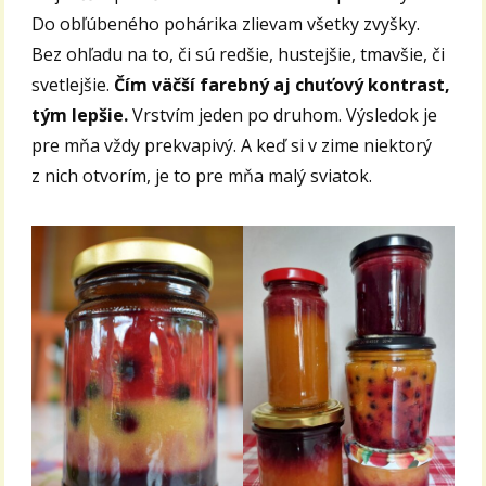
Do obľúbeného pohárika zlievam všetky zvyšky.
Bez ohľadu na to, či sú redšie, hustejšie, tmavšie, či
svetlejšie.
Čím väčší farebný aj chuťový kontrast,
tým lepšie.
Vrstvím jeden po druhom. Výsledok je
pre mňa vždy prekvapivý. A keď si v zime niektorý
z nich otvorím, je to pre mňa malý sviatok.