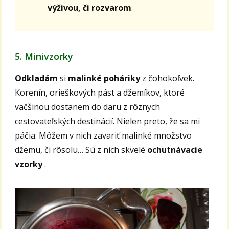
výživou, či rozvarom
.
5. Minivzorky
Odkladám
si
malinké poháriky
z čohokoľvek.
Korenín, orieškových pást a džemíkov, ktoré
väčšinou dostanem do daru z rôznych
cestovateľských destinácií. Nielen preto, že sa mi
páčia. Môžem v nich zavariť malinké množstvo
džemu, či rôsolu… Sú z nich skvelé
ochutnávacie
vzorky
.