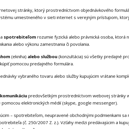
ernetovej stránky, ktorý prostredníctvom objednávkového formulá
tému umiestneného v sieti internet s verejným prístupom, kto
sa
spotrebiteľom
rozumie fyzická alebo právnická osoba, ktorá 
kania alebo výkonu zamestnania či povolania.
sahom
(ekniha)
alebo službou
(konzultácia) sú všetky predajné p
kúpiť pomocou predajného formulára.
jednávky vybraného tovaru alebo služby kupujúcim vrátane komp
 komunikáciu
predovšetkým prostredníctvom webovej stránky ww
ie pomocou elektronických médií (skype, google messenger).
úcim – spotrebiteľom, neupravené obchodnými podmienkami sa ri
potrebiteľa (č. 250/2007 Z. z.). Vzťahy medzi predávajúcim a ku