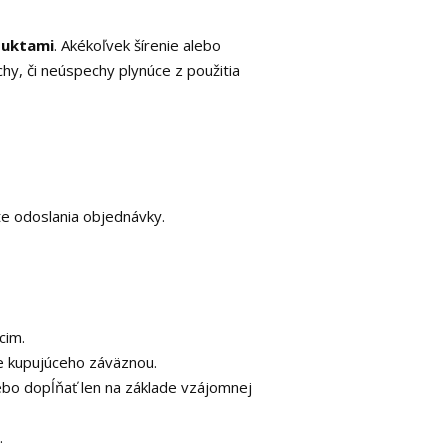
duktami
. Akékoľvek šírenie alebo
y, či neúspechy plynúce z použitia
e odoslania objednávky.
cim.
e kupujúceho záväznou.
ebo dopĺňať len na základe vzájomnej
.