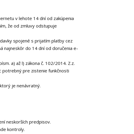
ernetu v lehote 14 dní od zakúpenia
ením, že od zmluvy odstupuje
avky spojené s prijatím platby cez
ná najneskôr do 14 dní od doručenia e-
sm. a) až l) zákona č. 102/2014. Z.z.
 potrebný pre zistenie funkčnosti
 ktorý je nenávratný.
ní neskorších predpisov.
de kontroly.