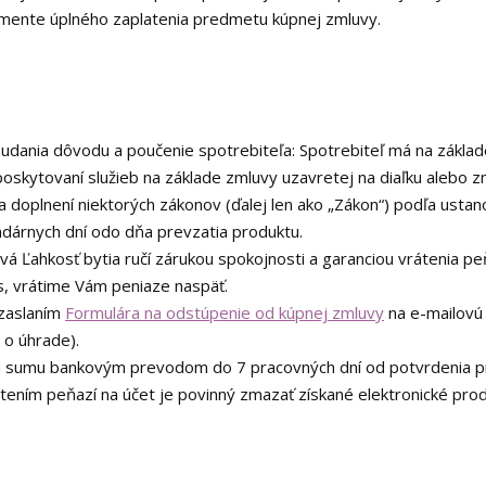
omente úplného zaplatenia predmetu kúpnej zmluvy.
z udania dôvodu a poučenie spotrebiteľa: Spotrebiteľ má na základ
 poskytovaní služieb na základe zmluvy uzavretej na diaľku aleb
doplnení niektorých zákonov (ďalej len ako „Zákon“) podľa ustano
ndárnych dní odo dňa prevzatia produktu.
vá Ľahkosť bytia ručí zárukou spokojnosti a garanciou vrátenia peň
ás, vrátime Vám peniaze naspäť.
 zaslaním
Formulára na odstúpenie od kúpnej zmluvy
na e-mailovú
 o úhrade).
ú sumu bankovým prevodom do 7 pracovných dní od potvrdenia prij
rátením peňazí na účet je povinný zmazať získané elektronické prod