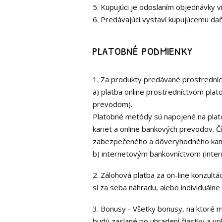
5. Kupujúci je odoslaním objednávky v
6. Predávajúci vystaví kupujúcemu daňo
platobné podmienky
1. Za produkty predávané prostrední
a) platba online prostredníctvom pla
prevodom).
Platobné metódy sú napojené na plato
kariet a online bankových prevodov. Č
zabezpečeného a dôveryhodného kaná
b) internetovým bankovníctvom (inte
2. Zálohová platba za on-line konzultá
si za seba náhradu, alebo individuáln
3. Bonusy - Všetky bonusy, na ktoré 
budú zaslané po uhradení čiastky a upl