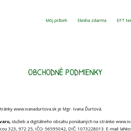
Môj príbeh
Ekniha zdarma
EFT te
OBCHODNÉ PODMIENKY
tránky www.ivanadurtova.sk je Mgr. Ivana Ďurtová.
varu,
služieb a digitálneho obsahu ponúkaných na stránke www.iv
tricou 323, 972 25, IČO: 56595042, DIČ: 1073228013. E-mail: lahk