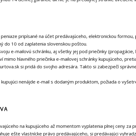
 peniaze pripísané na účet predávajúceho, elektronickou formou,
ý do 10 od zaplatenia slovenskou poštou.
 svoju e-mailovú schránku, aj všetky jej pod priečinky (propagácie
ví mimo hlavného priečinka e-mailovej schránky kupujúceho, pretia
rtova.sk si pridá do svojho adresára. Takto si zabezpečí správn
í kupujúci nenájde e-mail s dodaným produktom, požiada o vyšet
áva
ávajúceho na kupujúceho až momentom vyplatenia plnej ceny za 
ťahuje ešte vlastnícke právo predávajúceho, si predávajúci vyhrad