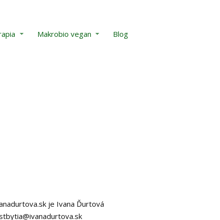
rapia
Makrobio vegan
Blog
anadurtova.sk je Ivana Ďurtová
ostbytia@ivanadurtova.sk