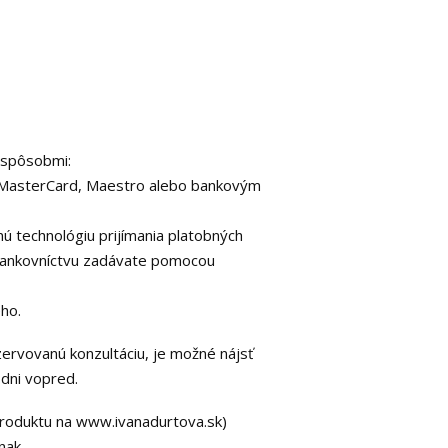
 spôsobmi:
n, MasterCard, Maestro alebo bankovým
 technológiu prijímania platobných
u bankovníctvu zadávate pomocou
ho.
ezervovanú konzultáciu, je možné nájsť
 dni vopred.
 produktu na www.ivanadurtova.sk)
nak.