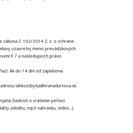
e zákona č. 102/2014 Z. z. o ochrane
o zmluvy uzavretej mimo prevádzkových
vení § 7 a nasledujúcich právo
azí. Ak do 14 dní od zaplatenia
 adresu lahkostbytia@ivanadurtova.sk
atia žiadosti o vrátenie peňazí.
ukty (eknihu, mp3 nahrávku, video...)