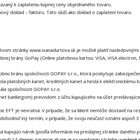
iazaný k zaplateniu kúpnej ceny objednaného tovaru.
vý doklad – faktúru. Táto slúži ako doklad o zaplatení tovaru.
ctvom stránky www.ivanadurtova.sk je možné platiť nasledovnými
tobnej brány GoPay (Online platobnou kartou: VISA, VISA electro
bnú bránu spoločnosti GOPAY s.r.o., ktorá poskytuje zabezpečenú
ísla platobných kariet, kreditných kariet a heslá k elektronickém
la spoločnosti GOPAY s.r.o.
rnet bankingom) prevodom z účtu kupujúceho na účet predávajúce
cie EFT je nevratná. V prípade, že sa klient nemôže dostaviť na r
e dohodnúť iný termín, v prípade, že svoju neúčasť oznámi aspoň 3
má kupujúci nárok (podľa informácie na predajnej stránke daného
ynutí 14 dennej garancie ak nie je na predajnej stránke uvedené i