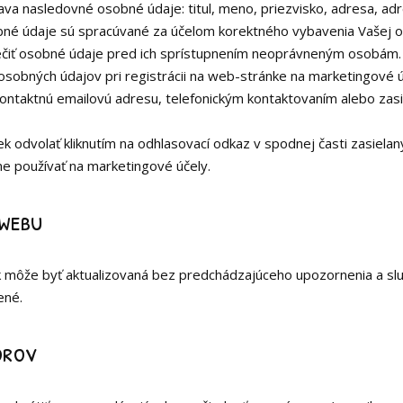
va nasledovné osobné údaje: titul, meno, priezvisko, adresa, adre
bné údaje sú spracúvané za účelom korektného vybavenia Vašej o
ečiť osobné údaje pred ich sprístupnením neoprávneným osobám.
 osobných údajov pri registrácii na web-stránke na marketingové úč
ntaktnú emailovú adresu, telefonickým kontaktovaním alebo zasi
k odvolať kliknutím na odhlasovací odkaz v spodnej časti zasielan
 používať na marketingové účely.
webu
môže byť aktualizovaná bez predchádzajúceho upozornenia a sl
ené.
orov