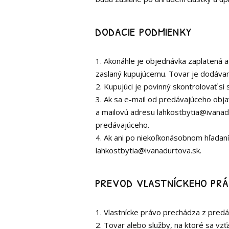
dodacie podmienky
1. Akonáhle je objednávka zaplatená a
zaslaný kupujúcemu. Tovar je dodávan
2. Kupujúci je povinný skontrolovať si
3. Ak sa e-mail od predávajúceho obja
a mailovú adresu lahkostbytia@ivanadu
predávajúceho.
4. Ak ani po niekoľkonásobnom hľadan
lahkostbytia@ivanadurtova.sk.
prevod vlastníckeho pr
1. Vlastnícke právo prechádza z pred
2. Tovar alebo služby, na ktoré sa vz