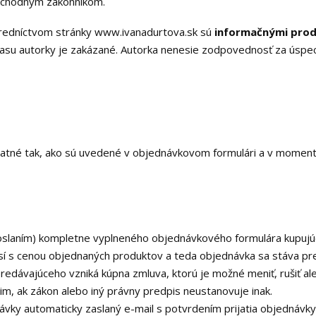
bchodným zákonníkom.
tredníctvom stránky www.ivanadurtova.sk sú
informačnými pro
su autorky je zakázané. Autorka nenesie zodpovednosť za úspech
latné tak, ako sú uvedené v objednávkovom formulári a v moment
oslaním) kompletne vyplneného objednávkového formulára kupujú
así s cenou objednaných produktov a teda objednávka sa stáva pr
redávajúceho vzniká kúpna zmluva, ktorú je možné meniť, rušiť al
m, ak zákon alebo iný právny predpis neustanovuje inak.
vky automaticky zaslaný e-mail s potvrdením prijatia objednávky