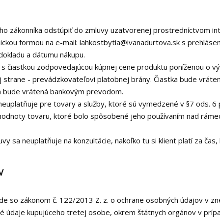
ho zákonníka odstúpiť do zmluvy uzatvorenej prostredníctvom int
nickou formou na e-mail: lahkostbytia@ivanadurtova.sk s prehlás
 dokladu a dátumu nákupu.
s čiastkou zodpovedajúcou kúpnej cene produktu poníženou o výd
 strane - prevádzkovateľovi platobnej brány. Čiastka bude vráte
tka bude vrátená bankovým prevodom.
euplatňuje pre tovary a služby, ktoré sú vymedzené v §7 ods. 6 pí
 hodnoty tovaru, ktoré bolo spôsobené jeho používaním nad rámec
y sa neuplatňuje na konzultácie, nakoľko tu si klient platí za čas,
v
de so zákonom č. 122/2013 Z. z. o ochrane osobných údajov v zne
 údaje kupujúceho tretej osobe, okrem štátnych orgánov v prípa