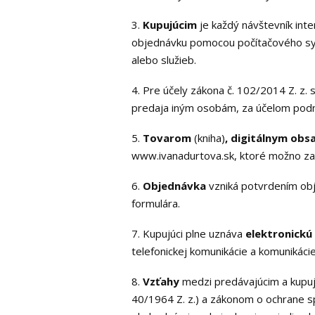
3.
Kupujúcim
je každý návštevník int
objednávku pomocou počítačového sys
alebo služieb.
4. Pre účely zákona č. 102/2014 Z. z. 
predaja iným osobám, za účelom podni
5.
Tovarom
(kniha)
, digitálnym ob
www.ivanadurtova.sk, ktoré možno za
6.
Objednávka
vzniká potvrdením ob
formulára.
7. Kupujúci plne uznáva
elektronickú
telefonickej komunikácie a komunikác
8.
Vzťahy
medzi predávajúcim a kupuj
40/1964 Z. z.) a zákonom o ochrane s