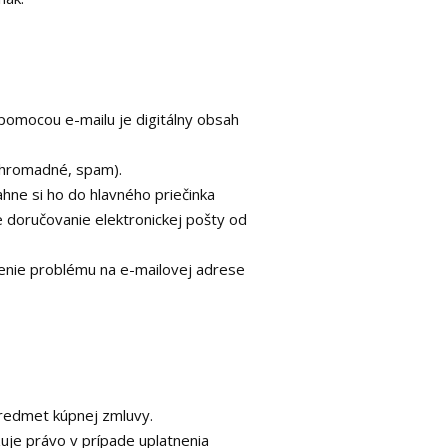
 pomocou e-mailu je digitálny obsah
, hromadné, spam).
hne si ho do hlavného priečinka
e doručovanie elektronickej pošty od
renie problému na e-mailovej adrese
predmet kúpnej zmluvy.
zuje právo v prípade uplatnenia