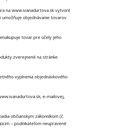
ra na www.ivanadurtova.sk vytvoril
rý umožňuje objednávanie tovarov
nenakupuje tovar pre účely jeho
rodukty zverejnené na stránke
letného vyplnenia objednávkového
w.ivanadurtova.sk, e-mailovej,
adia občianskym zákonníkom (č.
pujúcim – podnikateľom neupravené