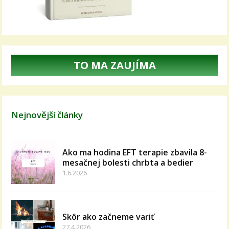
TO MA ZAUJÍMA
Nejnovější články
Ako ma hodina EFT terapie zbavila 8-
mesačnej bolesti chrbta a bedier
1.6.2026
Skôr ako začneme variť
27.4.2026