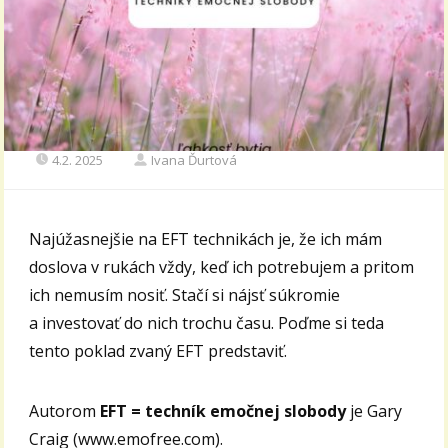
4.2. 2025
Ivana Ďurtová
Najúžasnejšie na EFT technikách je, že ich mám
doslova v rukách vždy, keď ich potrebujem a pritom
ich nemusím nosiť. Stačí si nájsť súkromie
a investovať do nich trochu času. Poďme si teda
tento poklad zvaný EFT predstaviť.
Autorom
EFT = techník emočnej slobody
je Gary
Craig (www.emofree.com).