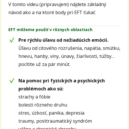
V tomto videu (pripravujem) nájdete základný
návod ako a na ktoré body pri EFT ťukať.
EFT môžeme použiť v rôznych oblastiach
Pre rýchlu úľavu od nežiadúcich emócií.
Úľavu od citového rozrušenia, napätia, smútku,
hnevu, hanby, viny, únavy, žiarlivosti, túžby…
pocítite už za pár minút.
Na pomoc pri fyzických a psychických
problémoch ako sú:
strachy a fóbie
bolesti rôzneho druhu
stres, úzkosť, panika, depresia
traumy, posttraumatický syndróm