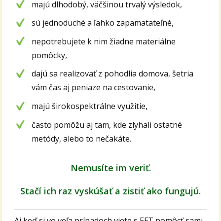
majú dlhodobý, väčšinou trvalý výsledok,
sú jednoduché a ľahko zapamätateľné,
nepotrebujete k nim žiadne materiálne
pomôcky,
dajú sa realizovať z pohodlia domova, šetria
vám čas aj peniaze na cestovanie,
majú širokospektrálne využitie,
často pomôžu aj tam, kde zlyhali ostatné
metódy, alebo to nečakáte.
Nemusíte im veriť.
Stačí ich raz vyskúšať a zistiť ako fungujú.
Aj keď si vo veľa prípadoch viete s EFT pomôcť sami,