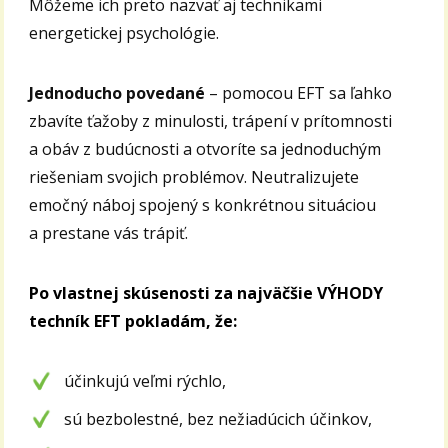
Môžeme ich preto nazvať aj technikami
energetickej psychológie.
Jednoducho povedané
– pomocou EFT sa ľahko
zbavíte ťažoby z minulosti, trápení v prítomnosti
a obáv z budúcnosti a otvoríte sa jednoduchým
riešeniam svojich problémov. Neutralizujete
emočný náboj spojený s konkrétnou situáciou
a prestane vás trápiť.
Po vlastnej skúsenosti za najväčšie VÝHODY
techník EFT pokladám, že:
účinkujú veľmi rýchlo,
sú bezbolestné, bez nežiadúcich účinkov,