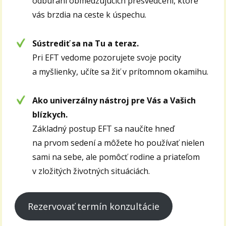
odbúraní obmedzujúcich presvedčení, ktoré
vás brzdia na ceste k úspechu.
Sústrediť sa na Tu a teraz.
Pri EFT vedome pozorujete svoje pocity
a myšlienky, učíte sa žiť v prítomnom okamihu.
Ako univerzálny nástroj pre Vás a Vašich
blízkych.
Základný postup EFT sa naučíte hneď
na prvom sedení a môžete ho používať nielen
sami na sebe, ale pomôcť rodine a priateľom
v zložitých životných situáciách.
Rezervovať termín konzultácie