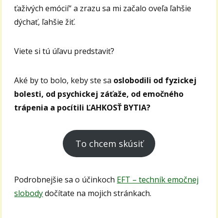
ťaživých emócií“ a zrazu sa mi začalo oveľa ľahšie
dýchať, ľahšie žiť.
Viete si tú úľavu predstaviť?
Aké by to bolo, keby ste sa
oslobodili od fyzickej
bolesti, od psychickej záťaže, od emočného
trápenia a pocítili ĽAHKOSŤ BYTIA?
To chcem skúsiť
Podrobnejšie sa o účinkoch
EFT – techník emočnej
slobody
dočítate na mojich stránkach.