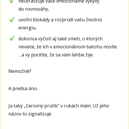
neutralizuje vaše emocionálne výkyvy
do rovnováhy,
uvoľní blokády a rozprúdi vašu životnú
energiu,
dokonca vyčistí aj také smeti, o ktorých
neviete, že ich v emocionálnom batohu nosíte
…a vy pocítite, že sa vám ľahšie žije.
Nemožné?
A predsa áno.
Ja taký „čarovný prútik“ v rukách mám. Už jeho
názov to signalizuje.