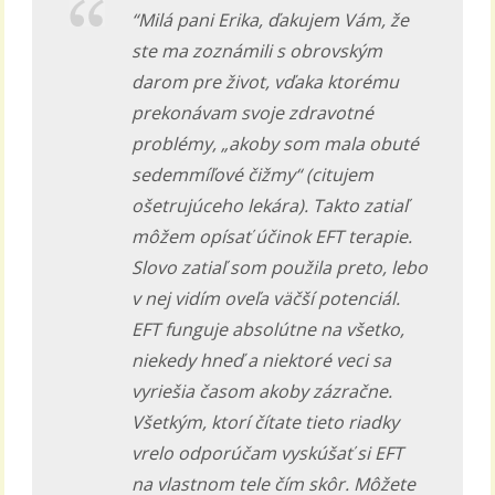
“Milá pani Erika, ďakujem Vám, že
ste ma zoznámili s obrovským
darom pre život, vďaka ktorému
prekonávam svoje zdravotné
problémy, „akoby som mala obuté
sedemmíľové čižmy“ (citujem
ošetrujúceho lekára). Takto zatiaľ
môžem opísať účinok EFT terapie.
Slovo zatiaľ som použila preto, lebo
v nej vidím oveľa väčší potenciál.
EFT funguje absolútne na všetko,
niekedy hneď a niektoré veci sa
vyriešia časom akoby zázračne.
Všetkým, ktorí čítate tieto riadky
vrelo odporúčam vyskúšať si EFT
na vlastnom tele čím skôr. Môžete