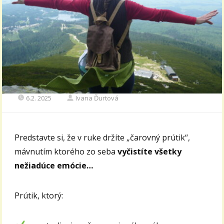
6.2. 2025
Ivana Ďurtová
Predstavte si, že v ruke držíte „čarovný prútik“,
mávnutím ktorého zo seba
vyčistíte všetky
nežiadúce emócie…
Prútik, ktorý: