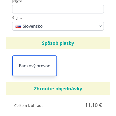
PSČ*
Štát*
Slovensko
Spôsob platby
Bankový prevod
Zhrnutie objednávky
11,10 €
Celkom k úhrade: