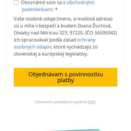
Oboznámil som sa s
obchodnými
podmienkami
. *
Vaše osobné údaje (meno, e-mailová adresa)
sú u mňa v bezpečí a budem (Ivana Ďurtová,
Diviaky nad Nitricou 323, 97225, IČO 56595042)
ich spracovávať podľa zásad
ochrany
osobných údajov
, ktoré vychádzajú zo
slovenskej a európskej legislatívy.
Objednávam s povinnosťou
platby
Vytvorené v predajnom systéme
FAPI
.